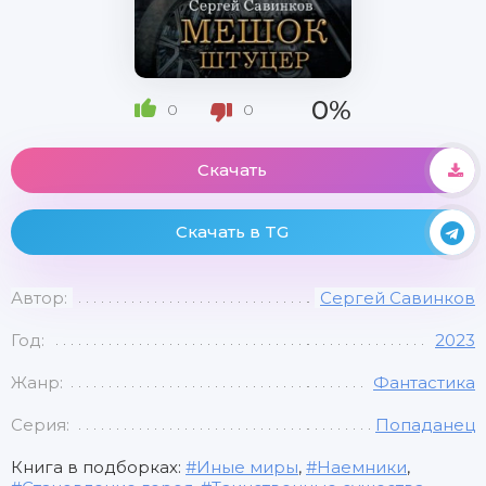
0%
0
0
Скачать
Скачать в TG
Автор:
Сергей Савинков
Год:
2023
Жанр:
Фантастика
Серия:
Попаданец
Книга в подборках:
Иные миры
,
Наемники
,