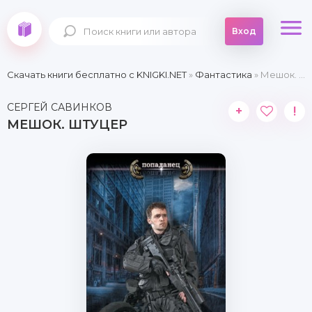
Вход
Скачать книги бесплатно c KNIGKI.NET
»
Фантастика
» Мешок. Штуцер
СЕРГЕЙ САВИНКОВ
+
!
МЕШОК. ШТУЦЕР