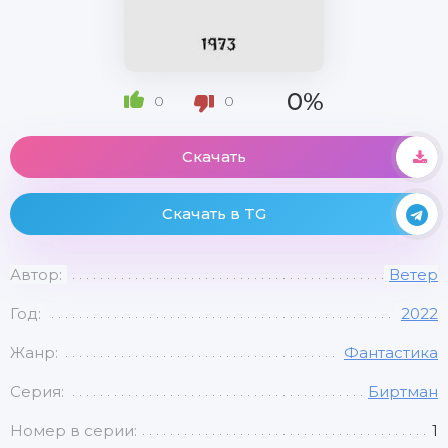
0%
0
0
Скачать
Скачать в TG
Автор:
Ветер
Год:
2022
Жанр:
Фантастика
Серия:
Биртман
Номер в серии:
1