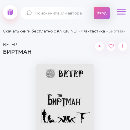
Вход
Скачать книги бесплатно c KNIGKI.NET
»
Фантастика
» Биртман
ВЕТЕР
+
!
БИРТМАН