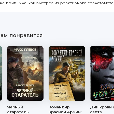
 же привычна, как выстрел из реактивного гранатомета.
вам понравится
ы
Черный
Командир
Дни крови 
старатель
Красной Армии:
света