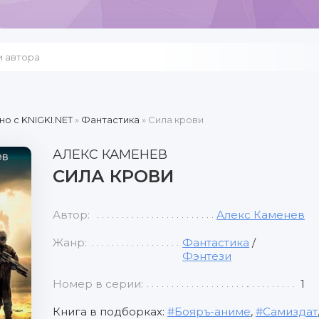
но c KNIGKI.NET
»
Фантастика
» Сила крови
АЛЕКС КАМЕНЕВ
СИЛА КРОВИ
Автор:
Алекс Каменев
Жанр:
Фантастика
/
Фэнтези
Номер в серии:
1
Книга в подборках:
Бояръ-аниме
,
Самиздат