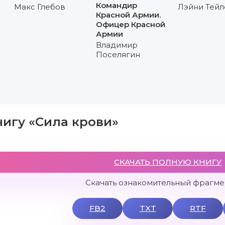
Командир
Макс Глебов
Лэйни Тей
Красной Армии.
Офицер Красной
Армии
Владимир
Поселягин
нигу «Сила крови»
СКАЧАТЬ ПОЛНУЮ КНИГУ
Скачать ознакомительный фрагмен
FB2
TXT
RTF