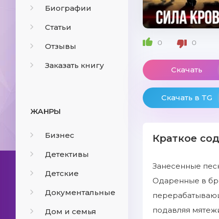
Биографии
Статьи
0
0
Отзывы
Заказать книгу
Скачать
Скачать в TG
ЖАНРЫ
Бизнес
Краткое со
Детективы
Занесенные песк
Детские
Одаренные в бро
Документальные
перерабатывающ
подавляя мятежи
Дом и семья