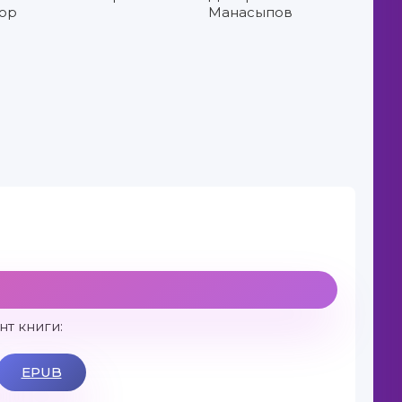
лор
Манасыпов
т книги:
EPUB