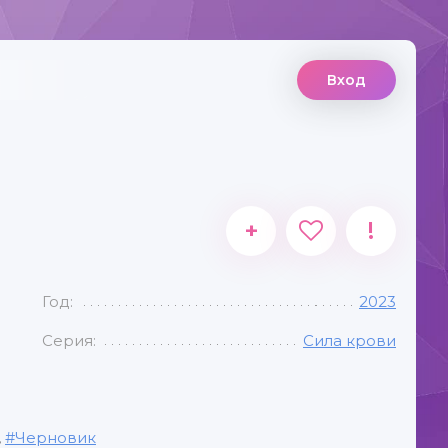
Вход
+
!
Год:
2023
Серия:
Сила крови
,
Черновик