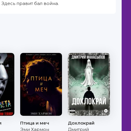
 Здесь правит бал война.
и
Птица и меч
Дохлокрай
Эми Хармон
Дмитрий