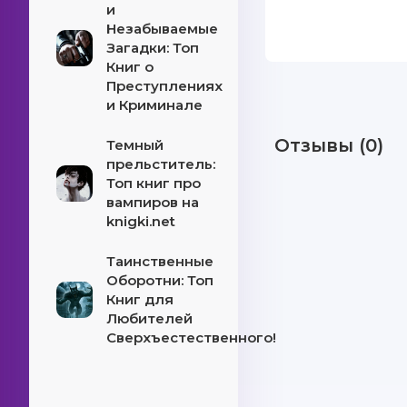
и
Незабываемые
Загадки: Топ
Книг о
Преступлениях
и Криминале
Отзывы (0)
Темный
прельститель:
Топ книг про
вампиров на
knigki.net
Таинственные
Оборотни: Топ
Книг для
Любителей
Сверхъестественного!