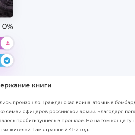
0%
держание книги
ялись, произошло. Гражданская война, атомные бомба
ко семей офицеров российской армии. Благодаря попа
далось пробить туннель в прошлое. Но на том конце ту
ых жителей. Там страшный 41-й год…