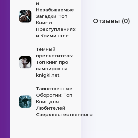
и
Незабываемые
Загадки: Топ
Отзывы (0)
Книг о
Преступлениях
и Криминале
Темный
прельститель:
Топ книг про
вампиров на
knigki.net
Таинственные
Оборотни: Топ
Книг для
Любителей
Сверхъестественного!