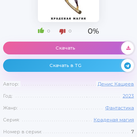
0%
0
0
Скачать
Скачать в TG
Автор:
Денис Кащеев
Год:
2023
Жанр:
Фантастика
Серия:
Краденая магия
Номер в серии:
7