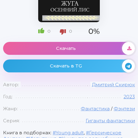
0%
0
0
Скачать
Скачать в TG
Автор:
Дмитрий Скирюк
Год:
2023
Жанр:
Фантастика
/
Фэнтези
Серия:
Гиганты фантастики
Книга в подборках:
Young adult
,
Героическое