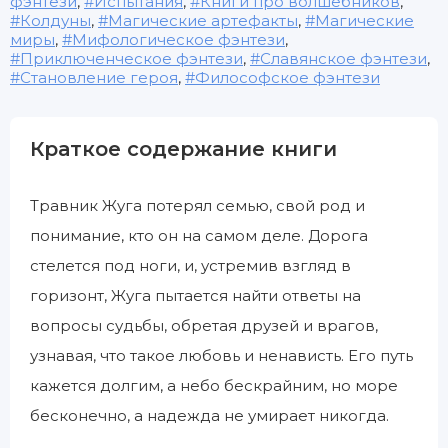
фэнтези
,
Испытания
,
Книги про волшебников
,
Колдуны
,
Магические артефакты
,
Магические
миры
,
Мифологическое фэнтези
,
Приключенческое фэнтези
,
Славянское фэнтези
,
Становление героя
,
Философское фэнтези
Краткое содержание книги
Травник Жуга потерял семью, свой род и
понимание, кто он на самом деле. Дорога
стелется под ноги, и, устремив взгляд в
горизонт, Жуга пытается найти ответы на
вопросы судьбы, обретая друзей и врагов,
узнавая, что такое любовь и ненависть. Его путь
кажется долгим, а небо бескрайним, но море
бесконечно, а надежда не умирает никогда.