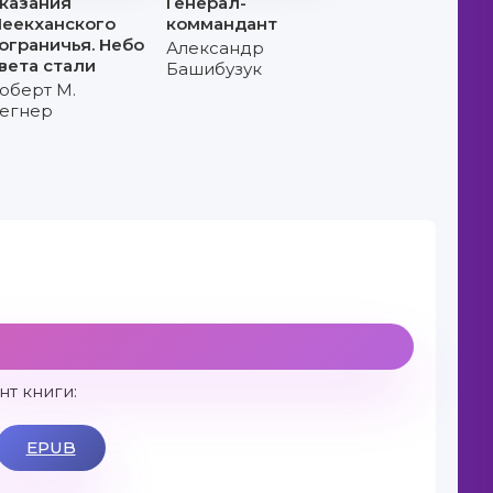
казания
Генерал-
еекханского
коммандант
ограничья. Небо
Александр
вета стали
Башибузук
оберт М.
егнер
»
т книги:
EPUB