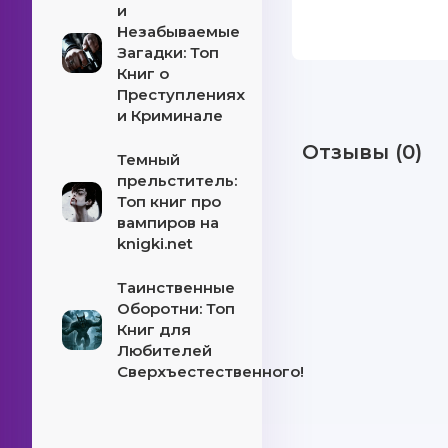
и
Незабываемые
Загадки: Топ
Книг о
Преступлениях
и Криминале
Отзывы (0)
Темный
прельститель:
Топ книг про
вампиров на
knigki.net
Таинственные
Оборотни: Топ
Книг для
Любителей
Сверхъестественного!