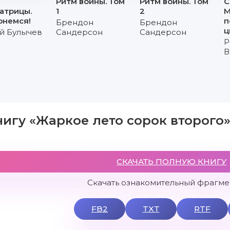
Ритм войны. Том
Ритм войны. Том
С
атрицы.
1
2
М
рнемся!
п
Брендон
Брендон
ц
й Булычев
Сандерсон
Сандерсон
Р
В
нигу «Жаркое лето сорок второго
СКАЧАТЬ ПОЛНУЮ КНИГУ
Скачать ознакомительный фрагмен
FB2
TXT
RTF