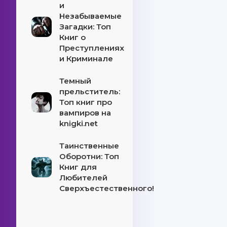
и
Незабываемые
Загадки: Топ
Книг о
Преступлениях
и Криминале
Темный
прельститель:
Топ книг про
вампиров на
knigki.net
Таинственные
Оборотни: Топ
Книг для
Любителей
Сверхъестественного!