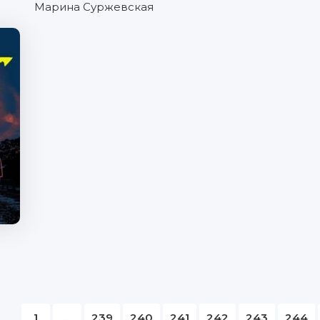
Марина Суржевская
1
...
239
240
241
242
243
244