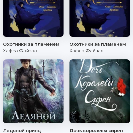
Охотники за пламенем
Охотники за пламенем
Хафса Файзал
Хафса Файзал
Ледяной принц
Дочь королевы сирен