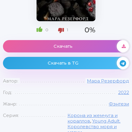
0%
0
1
Скачать
Скачать в TG
Автор:
Мара Резерфорд
Год:
2022
Жанр:
Фэнтези
Серия:
Корона из жемчуга и
кораллов
,
Young Adult.
Королевство моря и