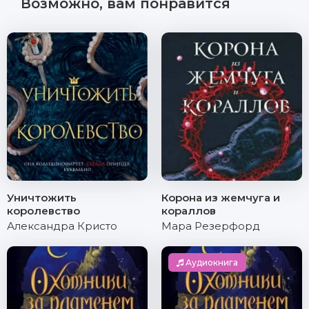
Возможно, вам понравится
Уничтожить
Корона из жемчуга и
королевство
кораллов
Александра Кристо
Мара Резерфорд
Аудиокнига