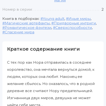
магии
Номер в серии:
2
Книга в подборках:
Young adult
,
Иные миры
,
Магические артефакты
,
Придворные интриги
,
Романтическое фэнтези
,
Сверхспособности
,
Спасение мира
Краткое содержание книги
С тех пор как Нора отправилась в соседнее
королевство, она мечтала вернуться домой, к
людям, которых она любит. Наконец ее
желание сбылось. Но оказалось, что в родной
деревне все считают Нору предательницей.
Изгнанница двух миров, девушка не может
найти себе места…