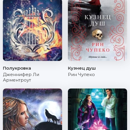
Полукровка
Кузнец душ
Дженнифер Ли
Рин Чупеко
Арментроут