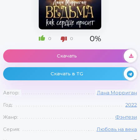
0%
0
0
Скачать
Скачать в TG
Автор:
Лана Морриган
Год:
2022
Жанр:
Фэнтези
Серия:
Любовь на века