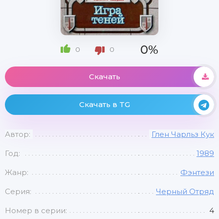
0%
0
0
Скачать
Скачать в TG
Автор:
Глен Чарльз Кук
Год:
1989
Жанр:
Фэнтези
Серия:
Черный Отряд
Номер в серии:
4