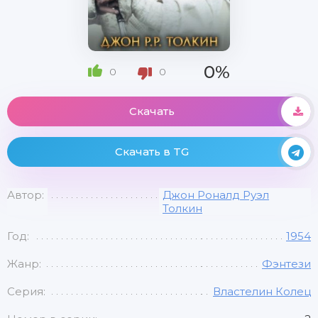
0%
0
0
Скачать
Скачать в TG
Автор:
Джон Роналд Руэл
Толкин
Год:
1954
Жанр:
Фэнтези
Серия:
Властелин Колец