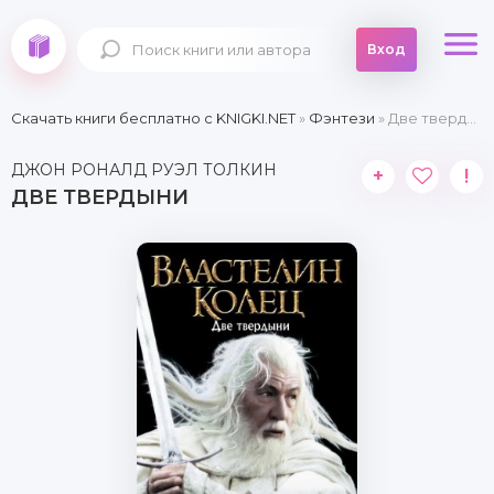
Вход
Скачать книги бесплатно c KNIGKI.NET
»
Фэнтези
» Две твердыни
ДЖОН РОНАЛД РУЭЛ ТОЛКИН
+
!
ДВЕ ТВЕРДЫНИ