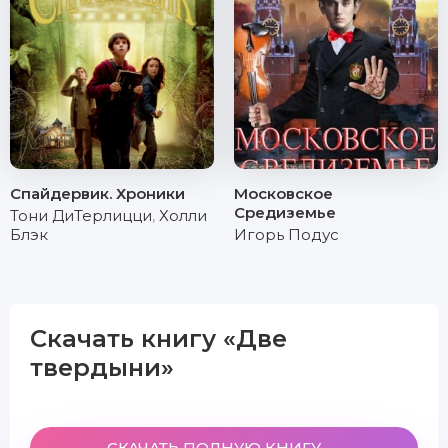
Спайдервик. Хроники
Московское
Средиземье
Тони ДиТерлицци
,
Холли
Блэк
Игорь Подус
Скачать книгу «Две
твердыни»
СКАЧАТЬ ПОЛНУЮ КНИГУ