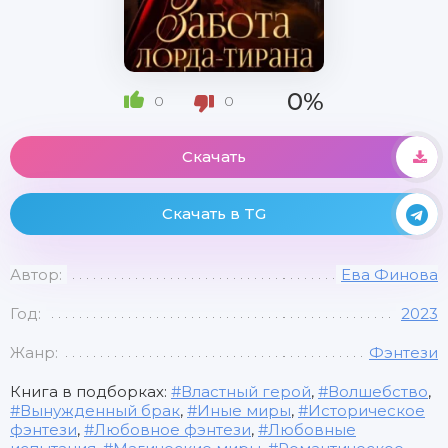
0%
0
0
Скачать
Скачать в TG
Автор:
Ева Финова
Год:
2023
Жанр:
Фэнтези
Книга в подборках:
Властный герой
,
Волшебство
,
Вынужденный брак
,
Иные миры
,
Историческое
фэнтези
,
Любовное фэнтези
,
Любовные