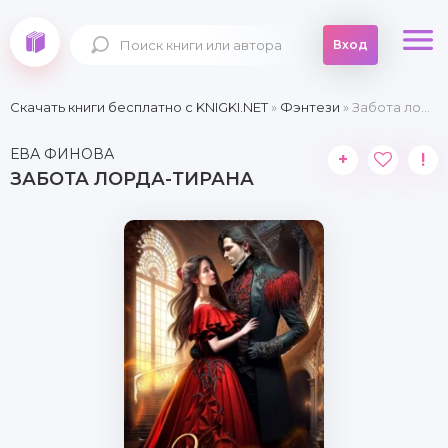
Вход
Скачать книги бесплатно c KNIGKI.NET
»
Фэнтези
» Забота лорда-тирана
ЕВА ФИНОВА
+
!
ЗАБОТА ЛОРДА-ТИРАНА