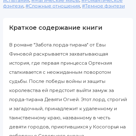
испытания
,
Магические миры
,
Романтическое
фэнтези
,
Сложные отношения
,
Темное фэнтези
Краткое содержание книги
В романе "Забота лорда-тирана" от Евы
Финовой раскрывается захватывающая
история, где первая принцесса Ортензия
сталкивается с неожиданным поворотом
судьбы. После победы войны и защиты
королевства ей предстоит выйти замуж за
лорда-тирана Девяти Огней. Этот лорд, строгий
и загадочный, принадлежит к удаленному и
таинственному краю, названному в честь
девяти городов, приютившихся у Косогорья на
побережье Северного океана.