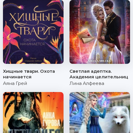
Хищные твари. Охота
Светлая адептка.
начинается
Академия целительниц
Аяна Грей
Лина Алфеева