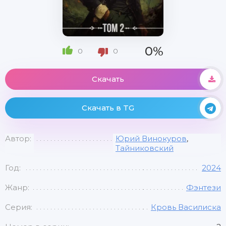
0%
0
0
Скачать
Скачать в TG
Автор:
Юрий Винокуров
,
Тайниковский
Год:
2024
Жанр:
Фэнтези
Серия:
Кровь Василиска