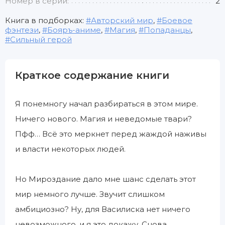
Номер в серии:
2
Книга в подборках:
Авторский мир
,
Боевое
фэнтези
,
Бояръ-аниме
,
Магия
,
Попаданцы
,
Сильный герой
Краткое содержание книги
Я понемногу начал разбираться в этом мире.
Ничего нового. Магия и неведомые твари?
Пфф… Всё это меркнет перед жаждой наживы
и власти некоторых людей.
Но Мироздание дало мне шанс сделать этот
мир немного лучше. Звучит слишком
амбициозно? Ну, для Василиска нет ничего
невозможного, и я это докажу. Снова…