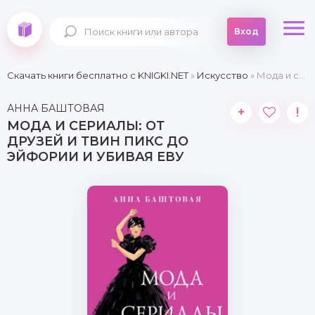
Вход
Скачать книги бесплатно c KNIGKI.NET
»
Искусство
» Мода и сериалы: от Друзей и Твин Пикс до Эйфории и Убивая Еву
АННА БАШТОВАЯ
+
!
МОДА И СЕРИАЛЫ: ОТ
ДРУЗЕЙ И ТВИН ПИКС ДО
ЭЙФОРИИ И УБИВАЯ ЕВУ