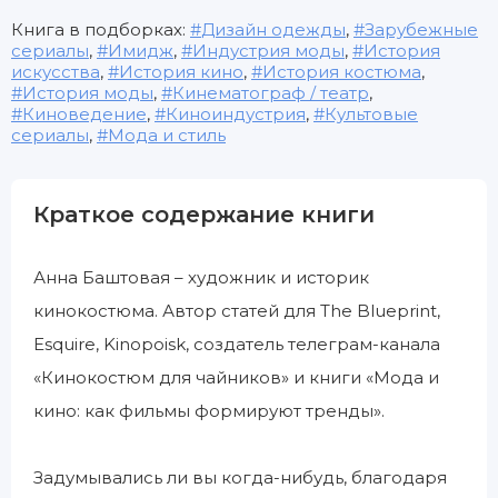
Книга в подборках:
Дизайн одежды
,
Зарубежные
сериалы
,
Имидж
,
Индустрия моды
,
История
искусства
,
История кино
,
История костюма
,
История моды
,
Кинематограф / театр
,
Киноведение
,
Киноиндустрия
,
Культовые
сериалы
,
Мода и стиль
Краткое содержание книги
Анна Баштовая – художник и историк
кинокостюма. Автор статей для The Blueprint,
Esquire, Kinopoisk, создатель телеграм-канала
«Кинокостюм для чайников» и книги «Мода и
кино: как фильмы формируют тренды».
Задумывались ли вы когда-нибудь, благодаря