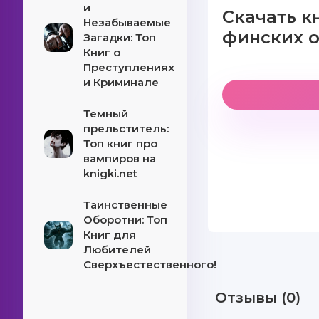
и
Скачать к
Незабываемые
финских о
Загадки: Топ
Книг о
Преступлениях
и Криминале
Темный
прельститель:
Топ книг про
вампиров на
knigki.net
Таинственные
Оборотни: Топ
Книг для
Любителей
Сверхъестественного!
Отзывы (0)