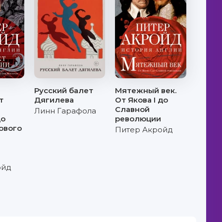
Русский балет
Мятежный век.
т
Дягилева
От Якова I до
Славной
Линн Гарафола
до
революции
ового
Питер Акройд
ойд