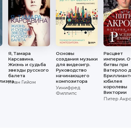
Я, Тамара
Основы
Расцвет
Карсавина.
создания музыки
империи. О
Жизнь и судьба
для видеоигр.
битвы при
звезды русского
Руководство
Ватерлоо 
балета
начинающего
Бриллиант
ализма
композитора
юбилея
Лиан Гийом
королевы
Уинифред
Виктории
Филлипс
Питер Акр