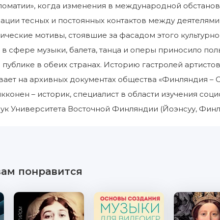
ломатии», когда изменения в международной обстано
ации тесных и постоянных контактов между деятелями
ические мотивы, стоявшие за фасадом этого культурно
в сфере музыки, балета, танца и оперы приносило пол
публике в обеих странах. Историю гастролей артистов
ает на архивных документах общества «Финляндия – С
кконен – историк, специалист в области изучения соц
ук Университета Восточной Финляндии (Йоэнсуу, Финл
вам понравится