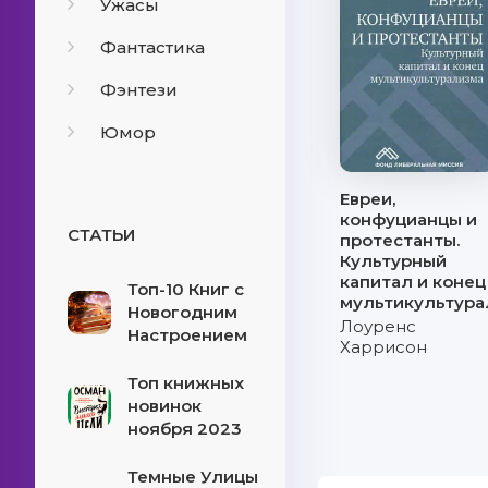
Ужасы
Фантастика
Фэнтези
Юмор
Евреи,
конфуцианцы и
СТАТЬИ
протестанты.
Культурный
капитал и конец
Топ-10 Книг с
мультикультур
Новогодним
Лоуренс
Настроением
Харрисон
Топ книжных
новинок
ноября 2023
Темные Улицы