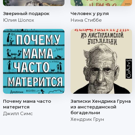
Звериный подарок
Человек у руля
Юлия Шолох
Нина Стиббе
Почему мама часто
Записки Хендрика Груна
матерится
из амстердамской
богадельни
Джилл Симс
Хендрик Грун