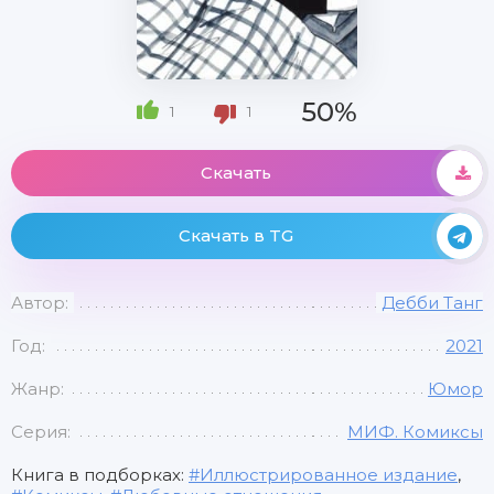
50%
1
1
Скачать
Скачать в TG
Автор:
Дебби Танг
Год:
2021
Жанр:
Юмор
Серия:
МИФ. Комиксы
Книга в подборках:
Иллюстрированное издание
,