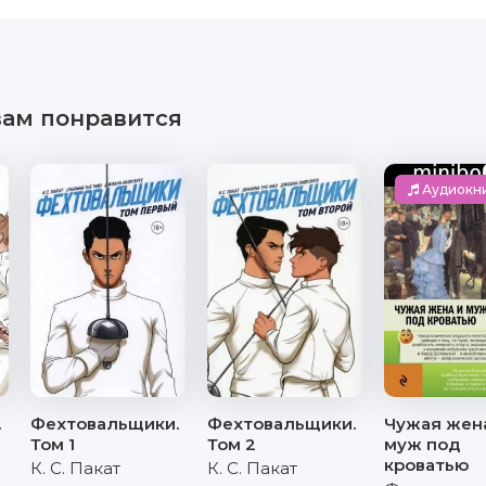
вам понравится
Аудиокн
.
Фехтовальщики.
Фехтовальщики.
Чужая жен
Том 1
Том 2
муж под
кроватью
К. С. Пакат
К. С. Пакат