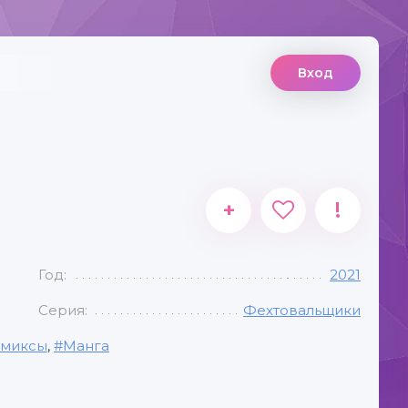
Вход
+
!
Год:
2021
Серия:
Фехтовальщики
миксы
,
Манга