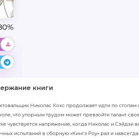
80%
держание книги
овальщик Николас Кокс продолжает идти по стопам от
коле, что упорным трудом может превзойти талант сво
ухе чувствуется напряжение, когда Николас и Сэйдзи 
очных испытаний в сборную «Кингз Роу» раз и навсегд