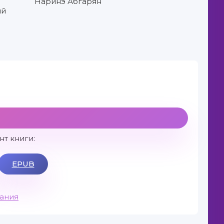
Наринэ Абгарян
ий
т книги:
EPUB
вания