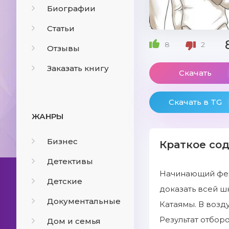
Биографии
Статьи
8
2
Отзывы
Заказать книгу
Скачать
Скачать в TG
ЖАНРЫ
Бизнес
Краткое со
Детективы
Начинающий фехт
Детские
доказать всей ш
Документальные
Катаямы. В возд
Результат отбор
Дом и семья