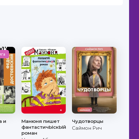
ига
а и
Манюня пишет
Чудотворцы
фантастичЫскЫй
Саймон Рич
роман