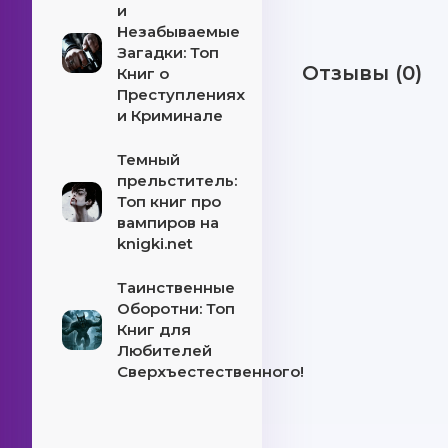
и
Незабываемые
Загадки: Топ
Отзывы (0)
Книг о
Преступлениях
и Криминале
Темный
прельститель:
Топ книг про
вампиров на
knigki.net
Таинственные
Оборотни: Топ
Книг для
Любителей
Сверхъестественного!