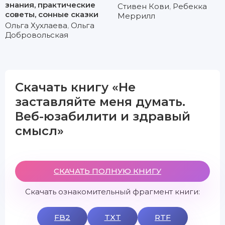
знания, практические
Стивен Кови
,
Ребекка
советы, сонные сказки
Меррилл
Ольга Хухлаева
,
Ольга
Добровольская
Скачать книгу «Не
заставляйте меня думать.
Веб-юзабилити и здравый
смысл»
СКАЧАТЬ ПОЛНУЮ КНИГУ
Скачать ознакомительный фрагмент книги:
FB2
TXT
RTF