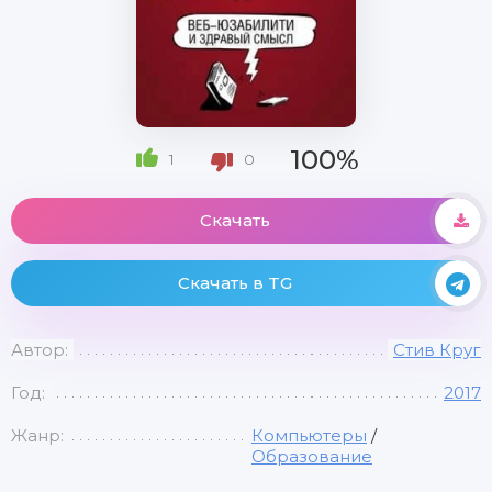
100%
1
0
Скачать
Скачать в TG
Автор:
Стив Круг
Год:
2017
Жанр:
Компьютеры
/
Образование