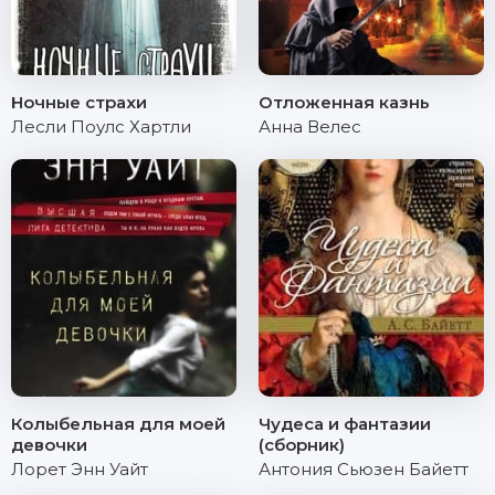
Ночные страхи
Отложенная казнь
Лесли Поулс Хартли
Анна Велес
Колыбельная для моей
Чудеса и фантазии
девочки
(сборник)
Лорет Энн Уайт
Антония Сьюзен Байетт