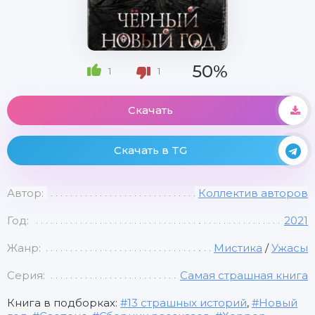
50%
1
1
Скачать
Скачать в TG
Автор:
Коллектив авторов
Год:
2021
Жанр:
Мистика
/
Ужасы
Серия:
Самая страшная книга
Книга в подборках:
13 страшных историй
,
Новый