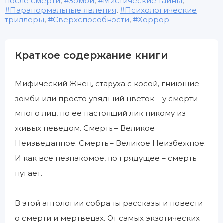
после смерти
,
Зомби
,
Мистические тайны
,
Паранормальные явления
,
Психологические
триллеры
,
Сверхспособности
,
Хоррор
Краткое содержание книги
Мифический Жнец, старуха с косой, гниющие
зомби или просто увядший цветок – у смерти
много лиц, но ее настоящий лик никому из
живых неведом. Смерть – Великое
Неизведанное. Смерть – Великое Неизбежное.
И как все незнакомое, но грядущее – смерть
пугает.
В этой антологии собраны рассказы и повести
о смерти и мертвецах. От самых экзотических