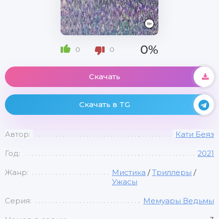
0%
0
0
Скачать
Скачать в TG
Автор:
Кати Беяз
Год:
2021
Жанр:
Мистика
/
Триллеры
/
Ужасы
Серия:
Мемуары Ведьмы