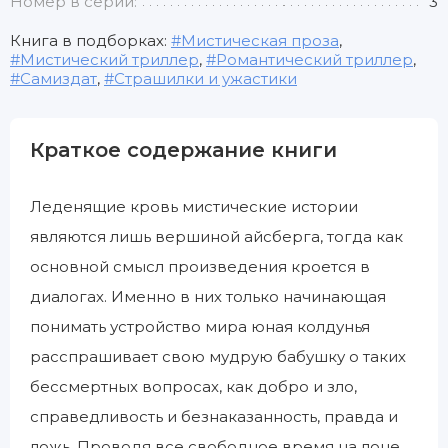
Номер в серии:
3
Книга в подборках:
Мистическая проза
,
Мистический триллер
,
Романтический триллер
,
Самиздат
,
Страшилки и ужастики
Краткое содержание книги
Леденящие кровь мистические истории
являются лишь вершиной айсберга, тогда как
основной смысл произведения кроется в
диалогах. Именно в них только начинающая
понимать устройство мира юная колдунья
расспрашивает свою мудрую бабушку о таких
бессмертных вопросах, как добро и зло,
справедливость и безнаказанность, правда и
ложь. Проводя все свободное время на лоне