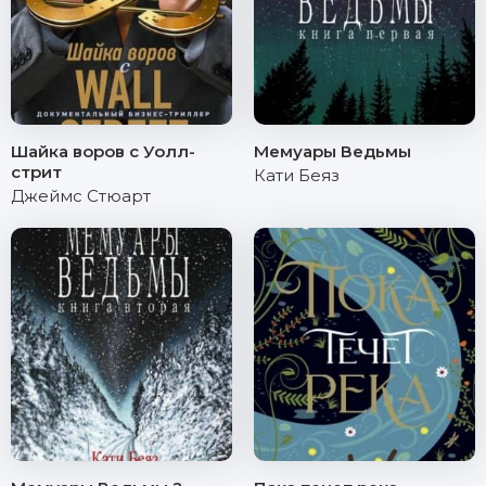
Шайка воров с Уолл-
Мемуары Ведьмы
стрит
Кати Беяз
Джеймс Стюарт