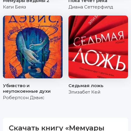
Мемуары Ведьмы 2
Пока течет река
Кати Беяз
Диана Сеттерфилд
Убивство и
Седьмая ложь
неупокоенные духи
Элизабет Кей
Робертсон Дэвис
Скачать книгу «Мемуары