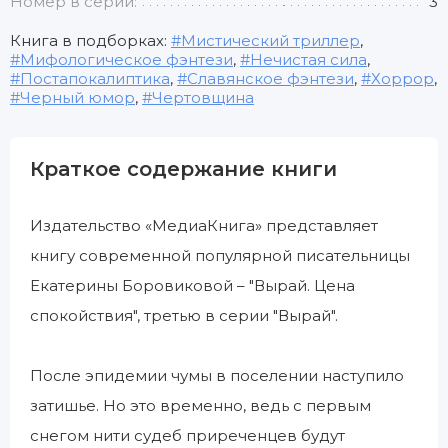
Номер в серии:
3
Книга в подборках:
Мистический триллер
,
Мифологическое фэнтези
,
Нечистая сила
,
Постапокалиптика
,
Славянское фэнтези
,
Хоррор
,
Черный юмор
,
Чертовщина
Краткое содержание книги
Издательство «МедиаКнига» представляет
книгу современной популярной писательницы
Екатерины Боровиковой – "Вырай. Цена
спокойствия", третью в серии "Вырай".
После эпидемии чумы в поселении наступило
затишье. Но это временно, ведь с первым
снегом нити судеб приреченцев будут