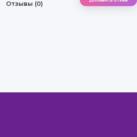
Добавить отзыв
Отзывы (0)
Правообладателям
Авторам
Обратная связь
Внимание!
Скачать книги бесплатно
из нашей библиотеки,
Вы можете ТОЛЬКО
для ознакомительных целей. Коммерческое