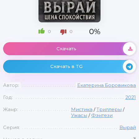
0%
0
0
Скачать
Скачать в TG
Автор:
Екатерина Боровикова
Год:
2021
Жанр:
Мистика
/
Триллеры
/
Ужасы
/
Фэнтези
Серия:
Вырай