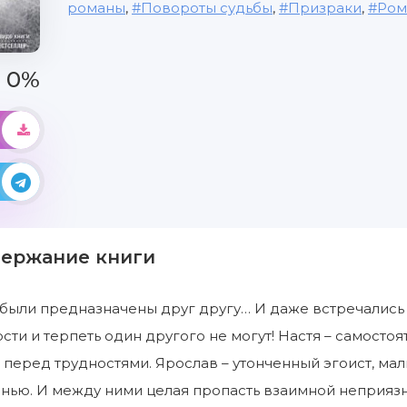
романы
,
Повороты судьбы
,
Призраки
,
Ром
0%
держание книги
 были предназначены друг другу… И даже встречались 
ти и терпеть один другого не могут! Настя – самостоя
и перед трудностями. Ярослав – утонченный эгоист, м
ью. И между ними целая пропасть взаимной неприязни