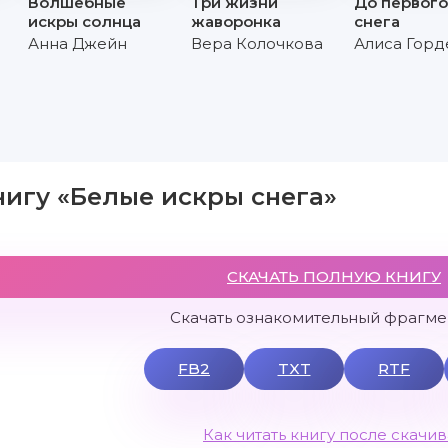
Волшебные
Три жизни
До первого
искры солнца
жаворонка
снега
Анна Джейн
Вера Колочкова
Алиса Горд
нигу «Белые искры снега»
СКАЧАТЬ ПОЛНУЮ КНИГУ
Скачать ознакомительный фрагмен
FB2
TXT
RTF
Как читать книгу после скачи