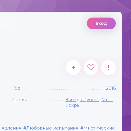
Вход
+
!
Год:
2016
Серия:
Звезда Рунета
,
Мы –
искры
 явления
,
Любовные испытания
,
Мистические