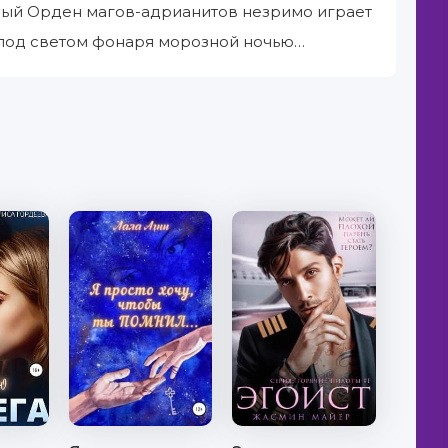
енный Орден магов-адрианитов незримо играет
г под светом фонаря морозной ночью…