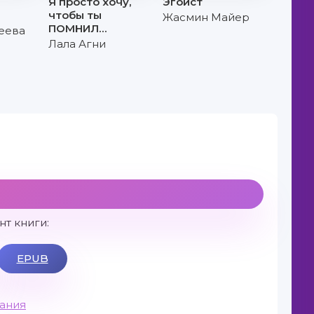
Я просто хочу,
Эгоист
чтобы ты
Жасмин Майер
ПОМНИЛ…
еева
Лала Агни
т книги:
EPUB
вания