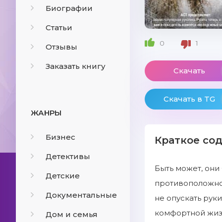
Биографии
Статьи
0
1
Отзывы
Заказать книгу
Скачать
Скачать в TG
ЖАНРЫ
Бизнес
Краткое со
Детективы
Быть может, они
Детские
противоположнос
Документальные
не опускать рук
комфортной жизн
Дом и семья