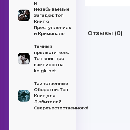
и
Незабываемые
Загадки: Топ
Книг о
Преступлениях
Отзывы (0)
и Криминале
Темный
прельститель:
Топ книг про
вампиров на
knigki.net
Таинственные
Оборотни: Топ
Книг для
Любителей
Сверхъестественного!