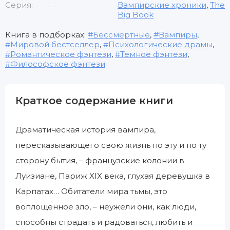
Серия:
Вампирские хроники
,
The
Big Book
Книга в подборках:
Бессмертные
,
Вампиры
,
Мировой бестселлер
,
Психологические драмы
,
Романтическое фэнтези
,
Темное фэнтези
,
Философское фэнтези
Краткое содержание книги
Драматическая история вампира,
пересказывающего свою жизнь по эту и по ту
сторону бытия, – французские колонии в
Луизиане, Париж XIX века, глухая деревушка в
Карпатах… Обитатели мира тьмы, это
воплощенное зло, – неужели они, как люди,
способны страдать и радоваться, любить и