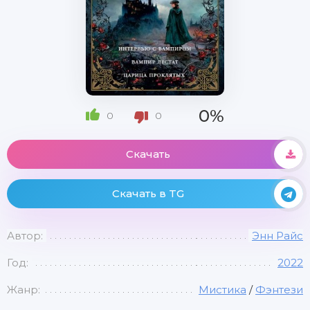
0%
0
0
Скачать
Скачать в TG
Автор:
Энн Райс
Год:
2022
Жанр:
Мистика
/
Фэнтези