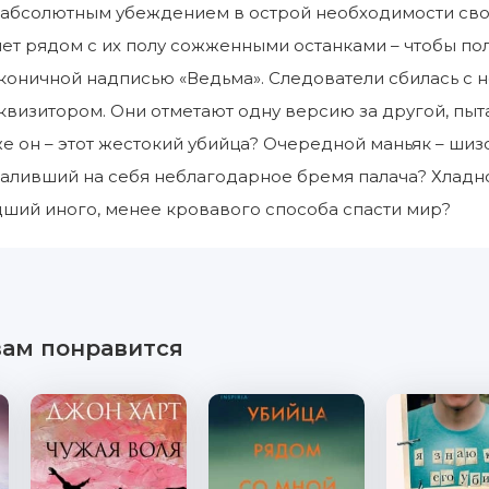
с абсолютным убеждением в острой необходимости св
ет рядом с их полу сожженными останками – чтобы поли
аконичной надписью «Ведьма». Следователи сбилась с н
визитором. Они отметают одну версию за другой, пыта
 же он – этот жестокий убийца? Очередной маньяк – ш
аливший на себя неблагодарное бремя палача? Хладн
ший иного, менее кровавого способа спасти мир?
вам понравится