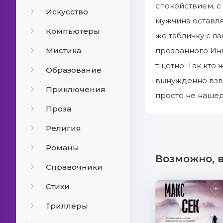
спокойствием, 
Искусство
мужчина оставля
Компьютеры
же табличку с л
Мистика
прозванного Инк
тщетно. Так кто
Образование
вынужденно взв
Приключения
просто не нашед
Проза
Религия
Романы
Возможно, 
Справочники
Стихи
Триллеры