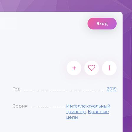
Вход
+
!
Год:
2015
Серия:
Интеллектуальный
триллер
,
Красные
цепи