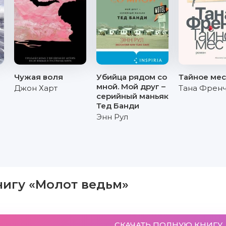
Чужая воля
Убийца рядом со
Тайное ме
мной. Мой друг –
Джон Харт
Тана Френ
серийный маньяк
Тед Банди
Энн Рул
нигу «Молот ведьм»
СКАЧАТЬ ПОЛНУЮ КНИГУ