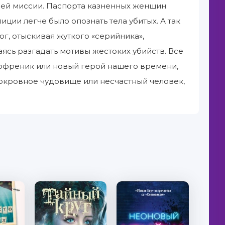
оей миссии. Паспорта казненных женщин
ции легче было опознать тела убитых. А так
ог, отыскивая жуткого «серийника»,
ясь разгадать мотивы жестоких убийств. Все
изофреник или новый герой нашего времени,
окровное чудовище или несчастный человек,