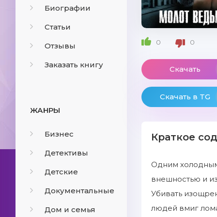
Биографии
Статьи
0
0
Отзывы
Заказать книгу
Скачать
Скачать в TG
ЖАНРЫ
Бизнес
Краткое со
Детективы
Одним холодным
Детские
внешностью и из
Документальные
Убивать изощрен
людей вмиг лома
Дом и семья