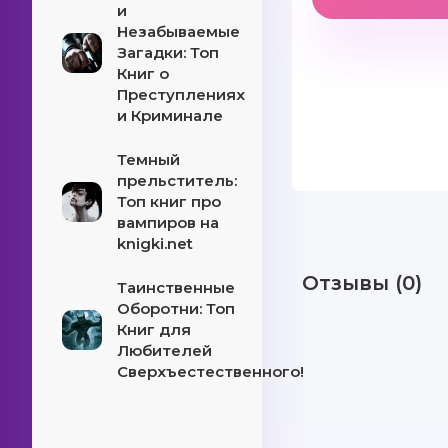
и
Незабываемые
Загадки: Топ
Книг о
Преступлениях
и Криминале
Темный
прельститель:
Топ книг про
вампиров на
knigki.net
Отзывы (0)
Таинственные
Оборотни: Топ
Книг для
Любителей
Сверхъестественного!