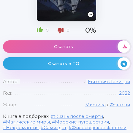
0%
0
0
Скачать
Скачать в TG
Автор:
Евгения Левицки
Год:
2022
Жанр:
Мистика
/
Фэнтези
Книга в подборках:
Жизнь после смерти
,
Магические миры
,
Морские путешествия
,
Некромантия
,
Самиздат
,
Философское фэнтези