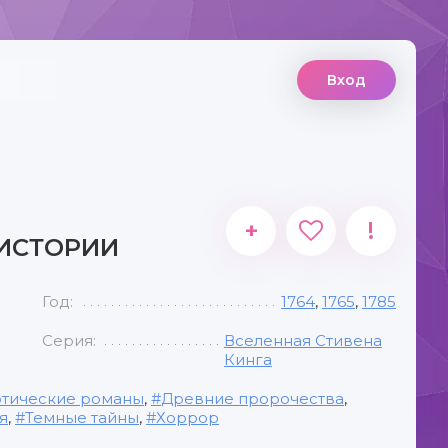
Вход
+
!
 ИСТОРИИ
Год:
1764
,
1765
,
1785
Серия:
Вселенная Стивена
Кинга
отические романы
,
Древние пророчества
,
я
,
Темные тайны
,
Хоррор