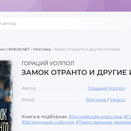
но c KNIGKI.NET
»
Мистика
» Замок Отранто и другие истории
ГОРАЦИЙ УОЛПОЛ
ЗАМОК ОТРАНТО И ДРУГИЕ
Автор:
Гораций Уолпол
Жанр:
Мистика
/
Ужасы
Книга в подборках:
Английская классика
,
Г
Загадочные события
,
Таинственные явлени