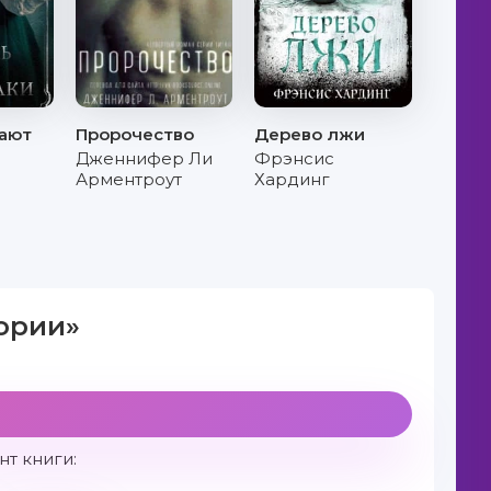
тают
Пророчество
Дерево лжи
Дженнифер Ли
Фрэнсис
Арментроут
Хардинг
тории»
т книги: