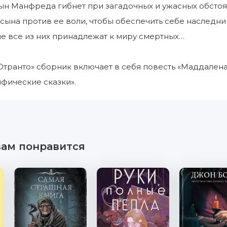
н Манфреда гибнет при загадочных и ужасных обстоят
 сына против ее воли, чтобы обеспечить себе наследни
е все из них принадлежат к миру смертных…
транто» сборник включает в себя повесть «Маддален
фические сказки».
вам понравится