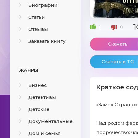
Биографии
Статьи
1
1
0
Отзывы
Заказать книгу
Скачать
Скачать в TG
ЖАНРЫ
Бизнес
Краткое со
Детективы
«Замок Отранто»
Детские
Документальные
Над родом феода
пророчество: чл
Дом и семья