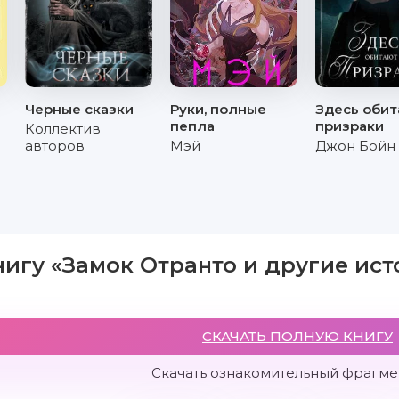
Черные сказки
Руки, полные
Здесь оби
пепла
призраки
Коллектив
авторов
Мэй
Джон Бойн
нигу «Замок Отранто и другие ис
СКАЧАТЬ ПОЛНУЮ КНИГУ
Скачать ознакомительный фрагмен