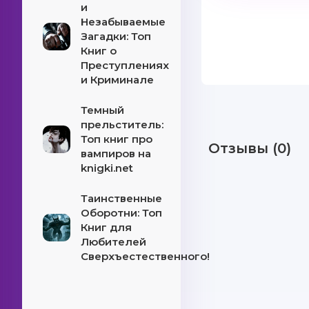
и
Незабываемые
Загадки: Топ
Книг о
Преступлениях
и Криминале
Темный
прельститель:
Топ книг про
Отзывы (0)
вампиров на
knigki.net
Таинственные
Оборотни: Топ
Книг для
Любителей
Сверхъестественного!