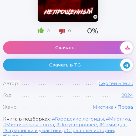
0%
0
0
Скачать
Скачать в TG
Автор:
Сергей Блейк
Год:
2024
Жанр:
Мистика
/
Проза
Книга в подборках:
Городские легенды
,
Мистика
,
Мистическая проза
,
Потустороннее
,
Самиздат
,
Страшилки и ужастики
,
Страшные истории
,