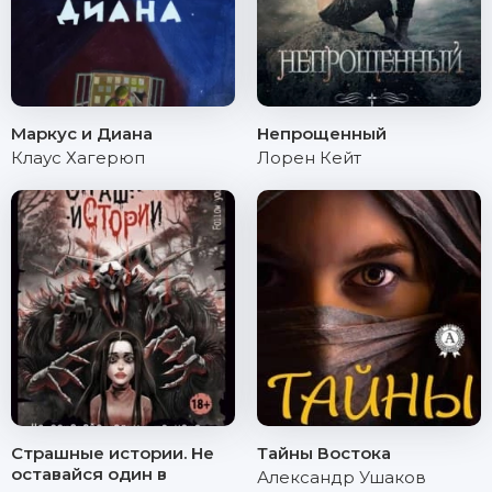
Маркус и Диана
Непрощенный
Клаус Хагерюп
Лорен Кейт
Страшные истории. Не
Тайны Востока
оставайся один в
Александр Ушаков