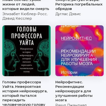
жизни от людей,
Риторика погребальных
которые видели смерть
обрядов
Элизабет Кюблер-Росс
,
Дуглас Дэвис
Дэвид Кесслер
Головы профессора
Нейрофитнес.
Уайта. Невероятная
Рекомендации
история нейрохирурга,
нейрохирурга для
который пытался
улучшения работы
пересадить
мозга
человеческую голову
Рахул Джандиал