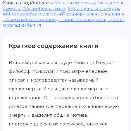
Книга в подборках:
Жизнь и смерть
,
Жизнь после
смерти
,
Загробная жизнь
,
Клиническая смерть
,
Мировой бестселлер
,
Паранормальные явления
,
Сверхъестественное
,
Тайны бессмертия
,
Тайны
и загадки бытия
Краткое содержание книги
В своем уникальном труде Рэймонд Моуди –
философ, психолог и психиатр – впервые
описал и исследовал так называемый
околосмертный опыт, или околосмертные
переживания. Он проанализировал более ста
отчетов пациентов, переживших клиническую
смерть, и выделил общие мотивы,
повторяющиеся в их рассказах, такие как