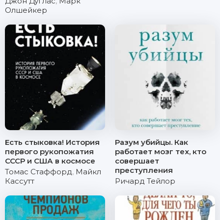
Джон Дуглас
,
Марк
Олшейкер
Есть стыковка! История
Разум убийцы. Как
первого рукопожатия
работает мозг тех, кто
СССР и США в космосе
совершает
преступления
Томас Стаффорд
,
Майкл
Кассутт
Ричард Тейлор