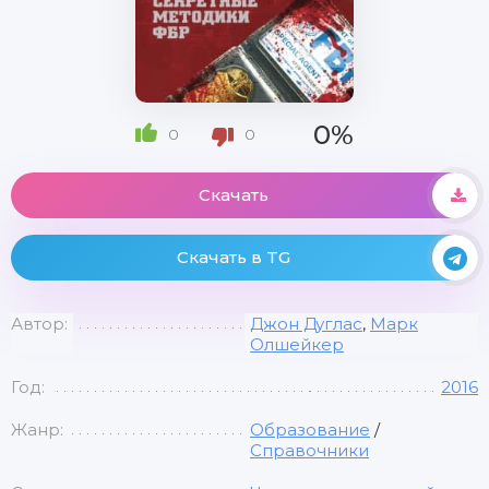
0%
0
0
Скачать
Скачать в TG
Автор:
Джон Дуглас
,
Марк
Олшейкер
Год:
2016
Жанр:
Образование
/
Справочники