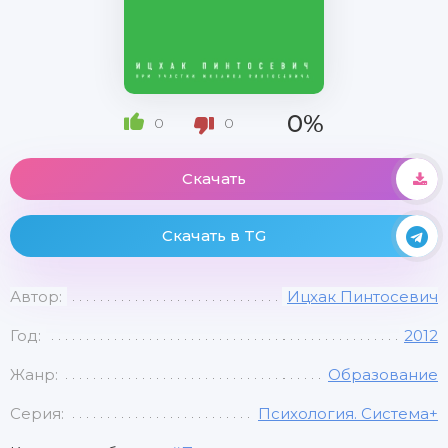
0%
0
0
Скачать
Скачать в TG
Автор:
Ицхак Пинтосевич
Год:
2012
Жанр:
Образование
Серия:
Психология. Система+