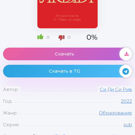
0%
0
0
Скачать
Скачать в TG
Автор:
Си Ди Си Рив
Год:
2022
Жанр:
Образование
Серия:
sub