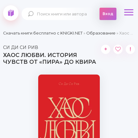
Вход
Скачать книги бесплатно c KNIGKI.NET
»
Образование
» Хаос любви. История чувств от «Пира» до квира
СИ ДИ СИ РИВ
+
!
ХАОС ЛЮБВИ. ИСТОРИЯ
ЧУВСТВ ОТ «ПИРА» ДО КВИРА