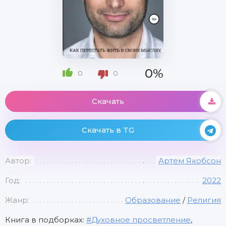
0%
0
0
Скачать
Скачать в TG
Автор:
Артем Якобсон
Год:
2022
Жанр:
Образование
/
Религия
Книга в подборках:
Духовное просветление
,