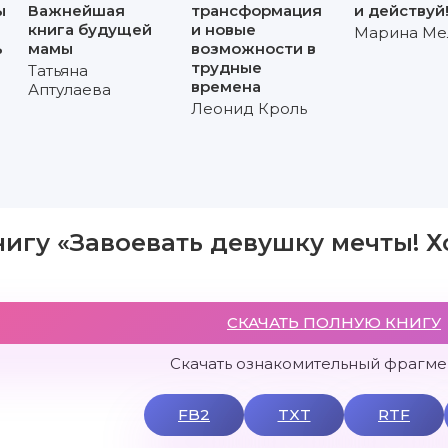
ы
Важнейшая
трансформация
и действуй
книга будущей
и новые
Марина Ме
ь
мамы
возможности в
трудные
Татьяна
времена
Аптулаева
Леонид Кроль
нигу «Завоевать девушку мечты! Х
СКАЧАТЬ ПОЛНУЮ КНИГУ
Скачать ознакомительный фрагмен
FB2
TXT
RTF