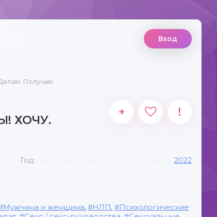
Вход
 Делаю. Получаю
+
!
! ХОЧУ.
Год:
2022
Мужчина и женщина
,
НЛП
,
Психологические
здат
,
Секс / секс-руководства
,
Сексуальные