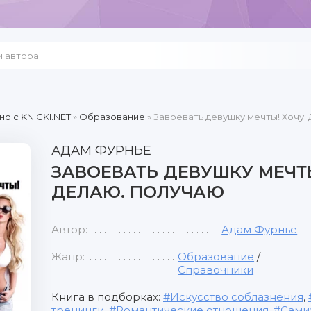
но c KNIGKI.NET
»
Образование
» Завоевать девушку мечты! Хочу.
АДАМ ФУРНЬЕ
ЗАВОЕВАТЬ ДЕВУШКУ МЕЧТЫ
ДЕЛАЮ. ПОЛУЧАЮ
Автор:
Адам Фурнье
Жанр:
Образование
/
Справочники
Книга в подборках:
Искусство соблазнения
,
тренинги
,
Романтические отношения
,
Сами