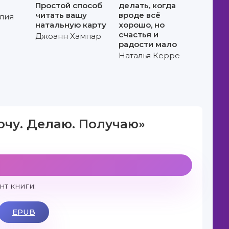
!
Простой способ
делать, когда
читать вашу
вроде всё
лия
натальную карту
хорошо, но
счастья и
Джоанн Хампар
радости мало
Наталья Керре
очу. Делаю. Получаю»
т книги:
EPUB