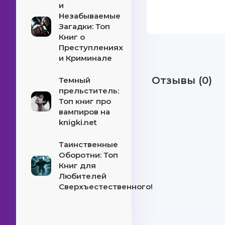
и
Незабываемые
Загадки: Топ
Книг о
Преступлениях
и Криминале
Отзывы (0)
Темный
прельститель:
Топ книг про
вампиров на
knigki.net
Таинственные
Оборотни: Топ
Книг для
Любителей
Сверхъестественного!