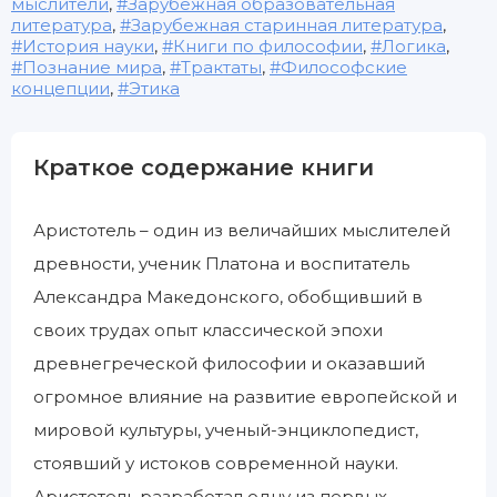
мыслители
,
Зарубежная образовательная
литература
,
Зарубежная старинная литература
,
История науки
,
Книги по философии
,
Логика
,
Познание мира
,
Трактаты
,
Философские
концепции
,
Этика
Краткое содержание книги
Аристотель – один из величайших мыслителей
древности, ученик Платона и воспитатель
Александра Македонского, обобщивший в
своих трудах опыт классической эпохи
древнегреческой философии и оказавший
огромное влияние на развитие европейской и
мировой культуры, ученый-энциклопедист,
стоявший у истоков современной науки.
Аристотель разработал одну из первых