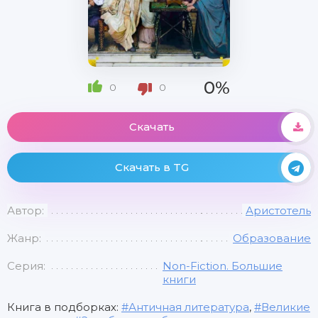
0%
0
0
Скачать
Скачать в TG
Автор:
Аристотель
Жанр:
Образование
Серия:
Non-Fiction. Большие
книги
Книга в подборках:
Античная литература
,
Великие