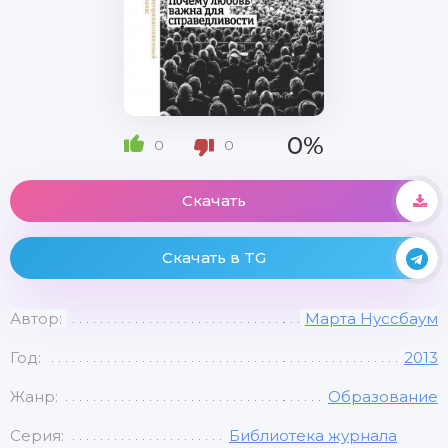
0%
0
0
Скачать
Скачать в TG
Автор:
Марта Нуссбаум
Год:
2013
Жанр:
Образование
Серия:
Библиотека журнала