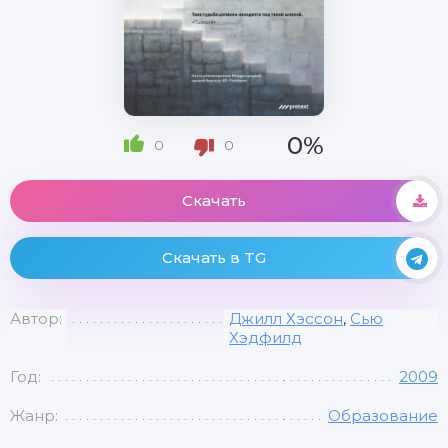
0%
0
0
Скачать
Скачать в TG
Автор:
Джилл Хэссон
,
Сью
Хэдфилд
Год:
2009
Жанр:
Образование