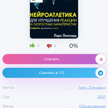
0%
0
0
Скачать
Скачать в TG
Автор:
Ларс Линхард
Год:
2021
Жанр:
Образование