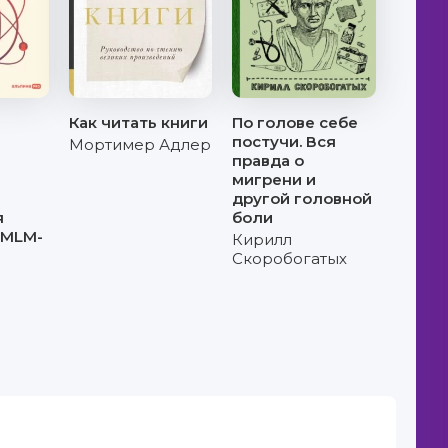
Как читать книги
По голове себе
постучи. Вся
Мортимер Адлер
правда о
мигрени и
другой головной
я
боли
 MLM-
Кирилл
Скоробогатых