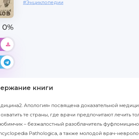
Энциклопедии
0%
держание книги
дицина2. Апология» посвящена доказательной медици
 охватить те страны, где врачи предпочитают лечить то
юбимчик – безжалостный разоблачитель фуфломицинов
cyclopedia Pathologica, а также молодой врач-невроло