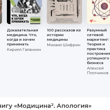
Доказательная
100 рассказов из
Разумный
медицина. Что,
истории
сетевой
когда и зачем
медицины
маркетинг:
принимать
Теория и
Михаил Шифрин
практика
Кирилл Галанкин
построени
успешного
бизнеса
Алексей
Плотников
нигу «Модицина². Апология»