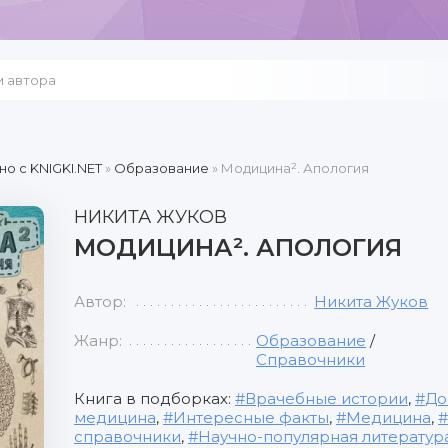
но c KNIGKI.NET
»
Образование
» Модицина². Апология
НИКИТА ЖУКОВ
МОДИЦИНА². АПОЛОГИЯ
Автор:
Никита Жуков
Жанр:
Образование
/
Справочники
Книга в подборках:
Врачебные истории
,
До
медицина
,
Интересные факты
,
Медицина
,
справочники
,
Научно-популярная литератур