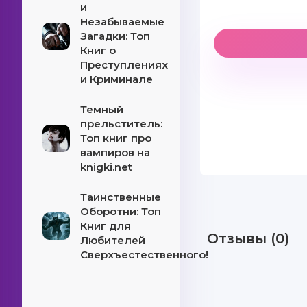
и
Незабываемые
Загадки: Топ
Книг о
Преступлениях
и Криминале
Темный
прельститель:
Топ книг про
вампиров на
knigki.net
Таинственные
Оборотни: Топ
Книг для
Отзывы (0)
Любителей
Сверхъестественного!