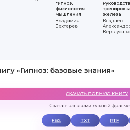
гипноз,
Руководств
физиология
тренировка
мышления
железа
Владимир
Владлен
Бехтерев
Александр
Вертлужны
нигу «Гипноз: базовые знания»
СКАЧАТЬ ПОЛНУЮ КНИГУ
Скачать ознакомительный фрагмен
FB2
TXT
RTF