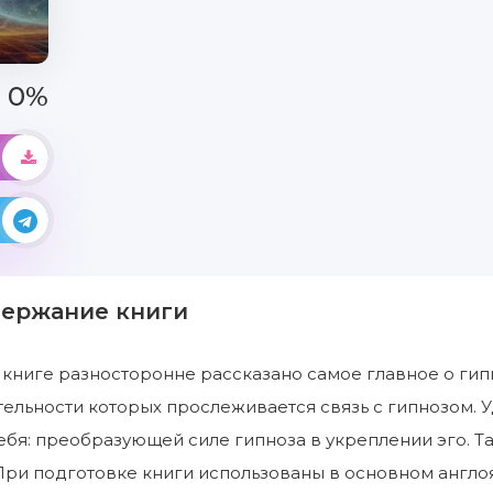
0%
держание книги
книге разносторонне рассказано самое главное о гип
ятельности которых прослеживается связь с гипнозом
бя: преобразующей силе гипноза в укреплении эго. Т
При подготовке книги использованы в основном англ