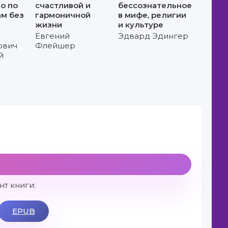
о по
счастливой и
бессознательное
м без
гармоничной
в мифе, религии
жизни
и культуре
Евгений
Эдвард Эдингер
ович
Флейшер
й
т книги:
EPUB