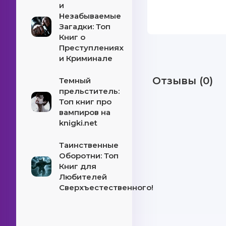
и
Незабываемые
Загадки: Топ
Книг о
Преступлениях
и Криминале
Отзывы (0)
Темный
прельститель:
Топ книг про
вампиров на
knigki.net
Таинственные
Оборотни: Топ
Книг для
Любителей
Сверхъестественного!