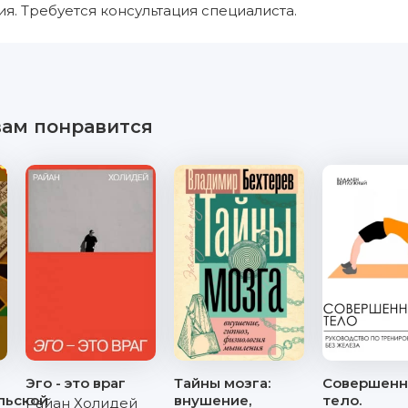
я. Требуется консультация специалиста.
вам понравится
Эго - это враг
Тайны мозга:
Совершенн
льской
внушение,
тело.
Райан Холидей