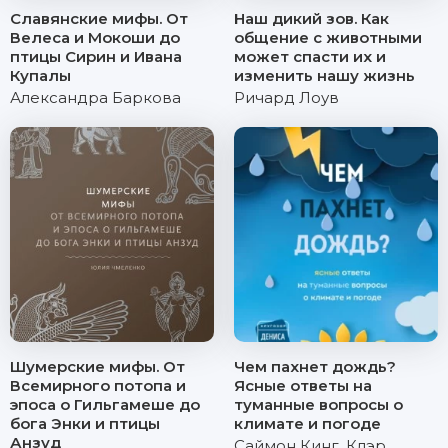
Славянские мифы. От
Наш дикий зов. Как
Велеса и Мокоши до
общение с животными
птицы Сирин и Ивана
может спасти их и
Купалы
изменить нашу жизнь
Александра Баркова
Ричард Лоув
Шумерские мифы. От
Чем пахнет дождь?
Всемирного потопа и
Ясные ответы на
эпоса о Гильгамеше до
туманные вопросы о
бога Энки и птицы
климате и погоде
Анзуд
Саймон Кинг
,
Клэр