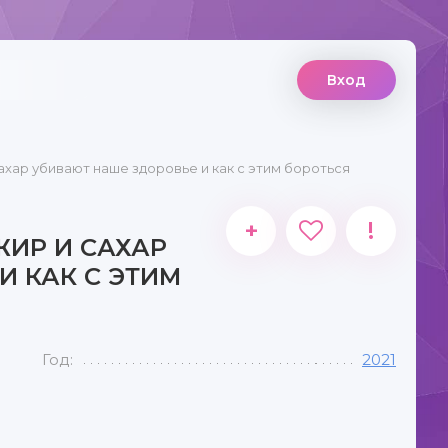
Вход
хар убивают наше здоровье и как с этим бороться
+
!
ЖИР И САХАР
И КАК С ЭТИМ
Год:
2021