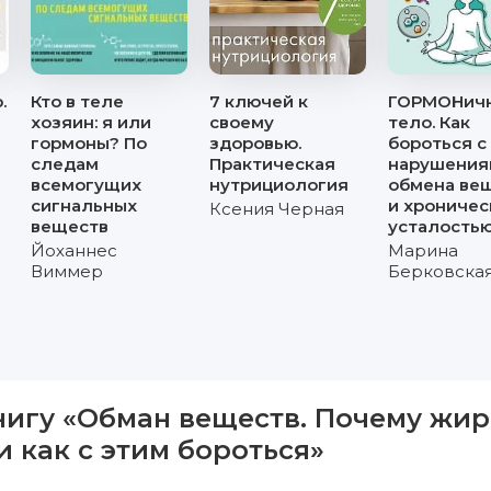
.
Кто в теле
7 ключей к
ГОРМОНич
хозяин: я или
своему
тело. Как
гормоны? По
здоровью.
бороться с
следам
Практическая
нарушения
всемогущих
нутрициология
обмена ве
сигнальных
и хроничес
Ксения Черная
веществ
усталость
Йоханнес
Марина
Виммер
Берковска
нигу «Обман веществ. Почему жир
и как с этим бороться»