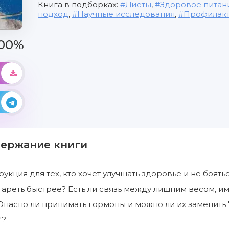
Книга в подборках:
Диеты
,
Здоровое питан
подход
,
Научные исследования
,
Профилакт
00%
держание книги
кция для тех, кто хочет улучшать здоровье и не бояться
стареть быстрее? Есть ли связь между лишним весом, 
пасно ли принимать гормоны и можно ли их заменить "т
"?