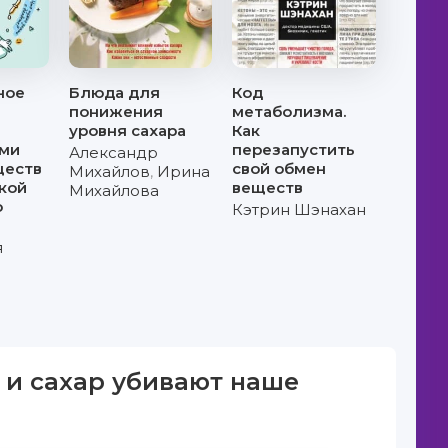
ное
Блюда для
Код
понижения
метаболизма.
уровня сахара
Как
ми
перезапустить
Александр
ществ
свой обмен
Михайлов
,
Ирина
кой
веществ
Михайлова
ю
Кэтрин Шэнахан
я
 и сахар убивают наше