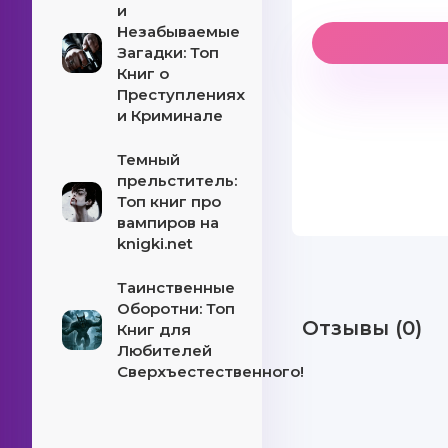
и
Незабываемые
Загадки: Топ
Книг о
Преступлениях
и Криминале
Темный
прельститель:
Топ книг про
вампиров на
knigki.net
Таинственные
Оборотни: Топ
Отзывы (0)
Книг для
Любителей
Сверхъестественного!