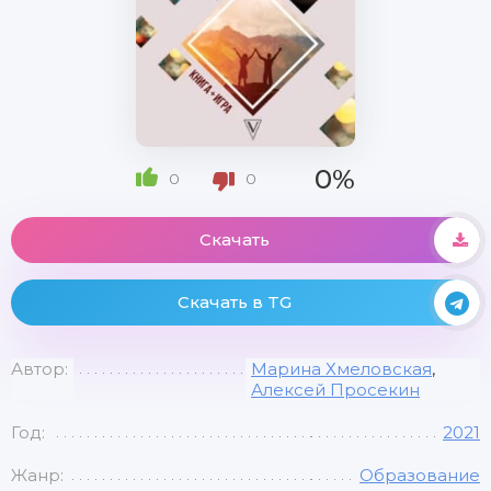
0%
0
0
Скачать
Скачать в TG
Автор:
Марина Хмеловская
,
Алексей Просекин
Год:
2021
Жанр:
Образование