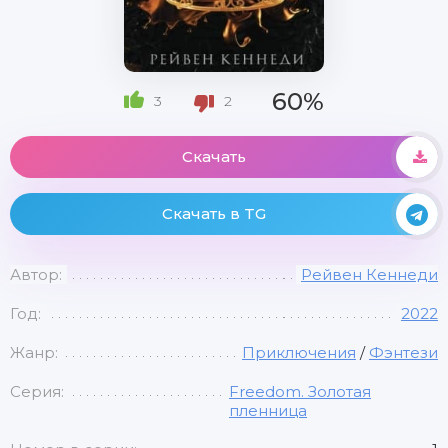
60%
3
2
Скачать
Скачать в TG
Автор:
Рейвен Кеннеди
Год:
2022
Жанр:
Приключения
/
Фэнтези
Серия:
Freedom. Золотая
пленница