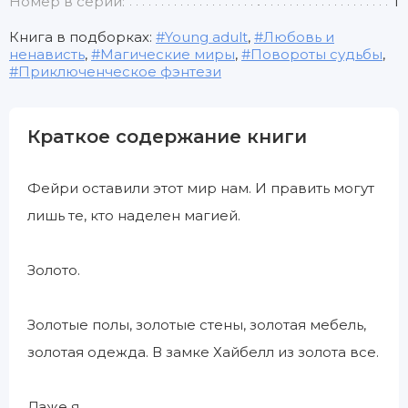
Номер в серии:
1
Книга в подборках:
Young adult
,
Любовь и
ненависть
,
Магические миры
,
Повороты судьбы
,
Приключенческое фэнтези
Краткое содержание книги
Фейри оставили этот мир нам. И править могут
лишь те, кто наделен магией.
Золото.
Золотые полы, золотые стены, золотая мебель,
золотая одежда. В замке Хайбелл из золота все.
Даже я.