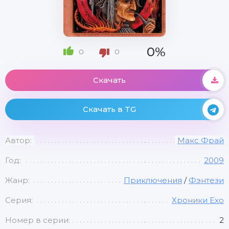
0%
0
0
Скачать
Скачать в TG
Автор:
Макс Фрай
Год:
2009
Жанр:
Приключения
/
Фэнтези
Серия:
Хроники Ехо
Номер в серии:
2