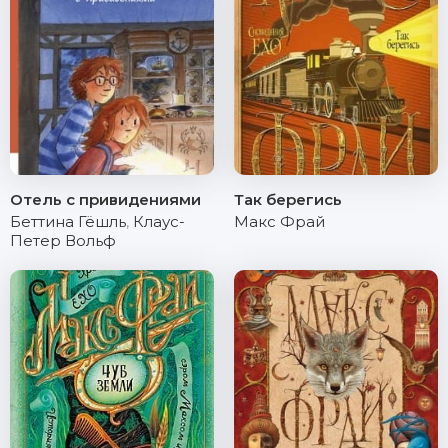
Отель с привидениями
Так берегись
Беттина Гёшль
,
Клаус-
Макс Фрай
Петер Вольф