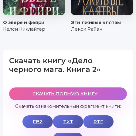
О звере и фейри
Эти лживые клятвы
Келси Киклайтер
Лекси Райан
Скачать книгу «Дело
черного мага. Книга 2»
СКАЧАТЬ ПОЛНУЮ КНИГУ
Скачать ознакомительный фрагмент книги:
FB2
TXT
RTF