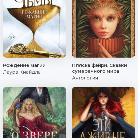
Рождение магии
Пляска фэйри. Сказки
сумеречного мира
Лаура Кнайдль
Антология