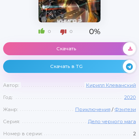
0%
0
0
Скачать
Скачать в TG
Автор:
Кирилл Клеванский
Год:
2020
Жанр:
Приключения
/
Фэнтези
Серия:
Дело черного мага
Номер в серии:
2