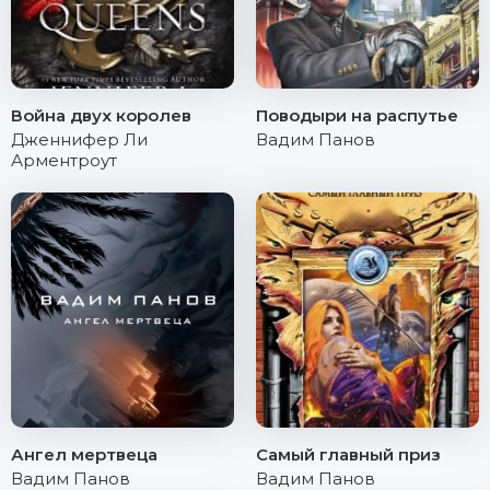
Война двух королев
Поводыри на распутье
Дженнифер Ли
Вадим Панов
Арментроут
Ангел мертвеца
Самый главный приз
Вадим Панов
Вадим Панов