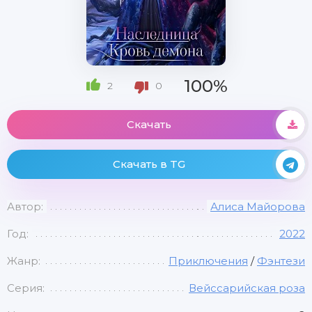
100%
2
0
Скачать
Скачать в TG
Автор:
Алиса Майорова
Год:
2022
Жанр:
Приключения
/
Фэнтези
Серия:
Вейссарийская роза