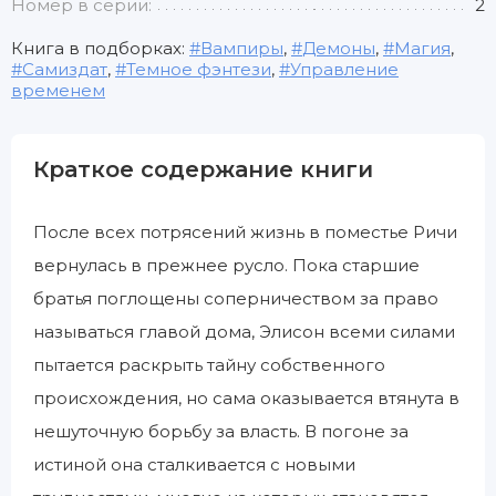
Номер в серии:
2
Книга в подборках:
Вампиры
,
Демоны
,
Магия
,
Самиздат
,
Темное фэнтези
,
Управление
временем
Краткое содержание книги
После всех потрясений жизнь в поместье Ричи
вернулась в прежнее русло. Пока старшие
братья поглощены соперничеством за право
называться главой дома, Элисон всеми силами
пытается раскрыть тайну собственного
происхождения, но сама оказывается втянута в
нешуточную борьбу за власть. В погоне за
истиной она сталкивается с новыми