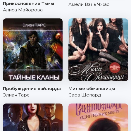
Прикосновение Тьмы
Амели Вэнь Чжао
Алиса Майорова
Пробуждение вайлорда
Милые обманщицы
Элиан Тарс
Сара Шепард