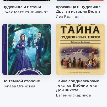
Чудовище и Бетани
Красавица и Чудовище.
Другая история Белль
Джек Меггитт-Филлипс
Лиз Брасвелл
По темной стороне
Тайна cредневековых
текстов. Библиотека
Купава Огинская
Дон Кихота
Евгений Жаринов