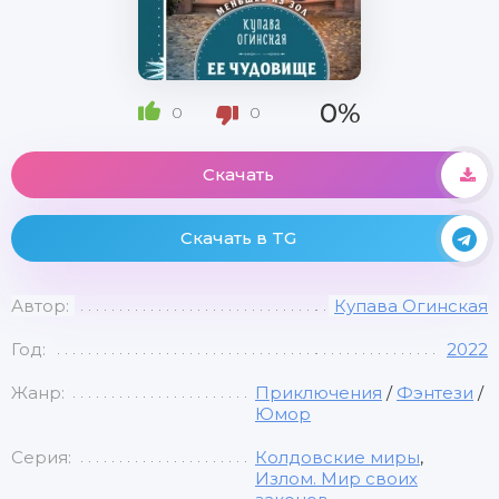
0%
0
0
Скачать
Скачать в TG
Автор:
Купава Огинская
Год:
2022
Жанр:
Приключения
/
Фэнтези
/
Юмор
Серия:
Колдовские миры
,
Излом. Мир своих